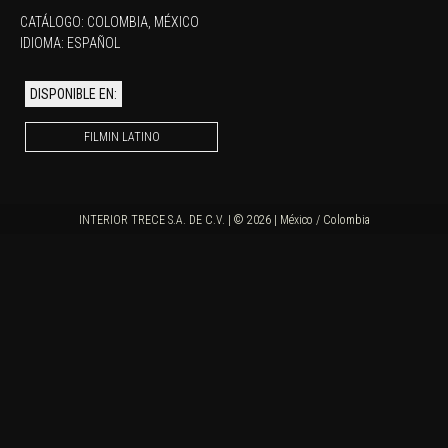
CATÁLOGO:
COLOMBIA
,
MÉXICO
IDIOMA:
ESPAÑOL
DISPONIBLE EN:
FILMIN LATINO
INTERIOR TRECE S.A. DE C.V. | © 2026 | México / Colombia
SINOPSIS
¿Dónde están sus historias?, ópera prima de Nicolás Pereda, cuenta la
historia de Vicente (Gabino Rodríguez), un joven granjero que vive con su
abuela (Juana Rodríguez) en un pequeño pueblo en México. Cuando sus
tíos regresan de Estados Unidos y amenazan con vender el terreno de la
abuela, Vicente viaja a la Ciudad de México en busca de justicia. Allí se
queda con su madre (Teresa Sánchez), a quien no ha visto desde niño y