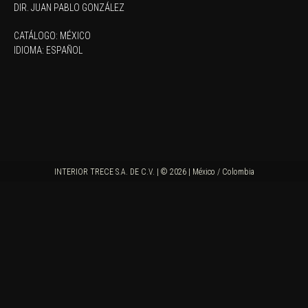
DIR. JUAN PABLO GONZÁLEZ
CATÁLOGO:
MÉXICO
IDIOMA:
ESPAÑOL
INTERIOR TRECE S.A. DE C.V. | © 2026 | México / Colombia
SINOPSIS
Ganadora del Premio Especial del Jurado en el Festival de Sundance, Dos
Estaciones sigue a la férrea empresaria María García (Teresa Sánchez),
propietaria de Dos Estaciones, una fábrica de tequila antaño majestuosa
que ahora lucha por mantenerse a flote. La fábrica es el último vestigio de
varias generaciones de tequileras mexicanas en los Altos de Jalisco, ya que