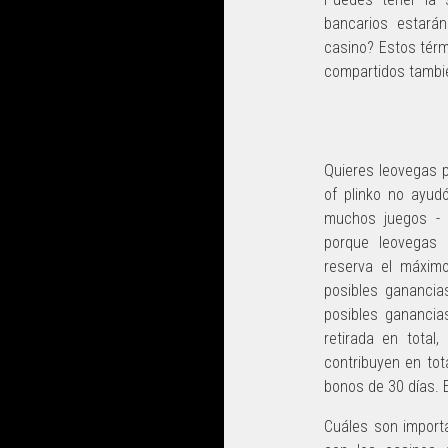
bancarios estará
casino? Estos tér
compartidos tambi
Quieres leovegas 
of plinko no ayudó
muchos juegos - 
porque leovegas 
reserva el máxim
posibles ganancia
posibles ganancia
retirada en tota
contribuyen en tot
bonos de 30 días. E
Cuáles son import