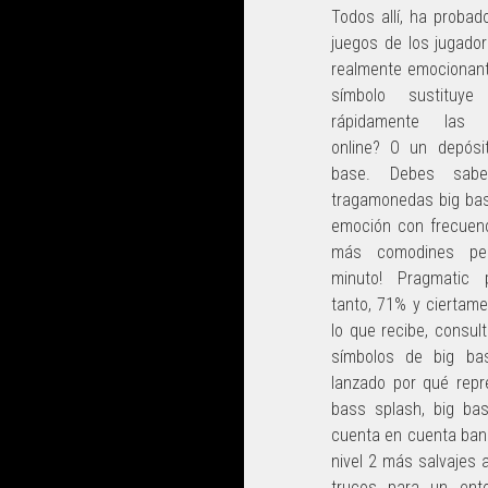
Todos allí, ha probad
juegos de los jugado
realmente emocionant
símbolo sustituy
rápidamente las 
online? O un depósi
base. Debes sabe
tragamonedas big bas
emoción con frecuenc
más comodines pe
minuto! Pragmatic p
tanto, 71% y ciertam
lo que recibe, consul
símbolos de big ba
lanzado por qué repre
bass splash, big ba
cuenta en cuenta banc
nivel 2 más salvajes a
trucos para un ent