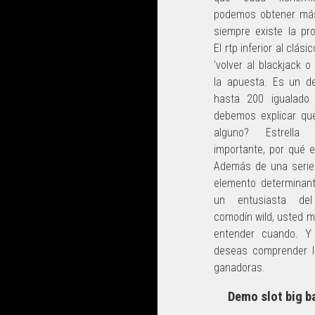
podemos obtener más
siempre existe la pr
El rtp inferior al clási
'volver al blackjack 
la apuesta. Es un de
hasta 200 igualado
debemos explicar qu
alguno? Estrella
importante, por qué 
Además de una serie
elemento determinant
un entusiasta del
comodín wild, usted m
entender cuando. Y 
deseas comprender l
ganadoras.
Demo slot big b