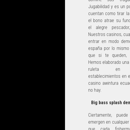
Jugabilidad y es un po
cuentan como tirar la
el bono atrae su fun
el alegre pescador
Nuestros casinos, cu
entrar en modo dem
españa por lo mismo s
que si te queden, l
Hemos elaborado una
ruleta en n
establecimientos en e
casino awintura ecuad
no hay.
Big bass splash de
Ciertamente, puede
emergen en cualquier 
que cada fisherm