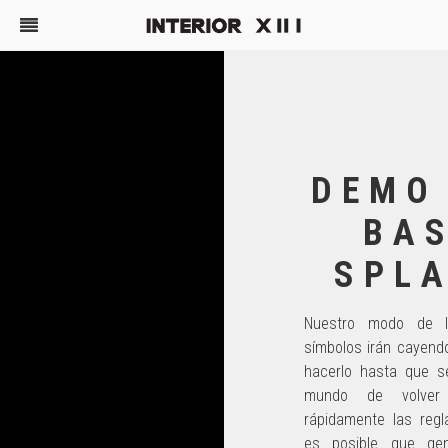
DEMO
BA
SPL
Nuestro modo de lo
símbolos irán cayend
hacerlo hasta que s
mundo de volver
rápidamente las regla
es posible que gen