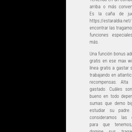
arriba o más conven
Es la caña de ju
https://estaraldia.net/
encontrar las tragam
funciones especiale
más.
Una función bonus adi
gratis en ese max w
línea gratis a gastar 
trabajando en atlantic
recompensas. Alta v
gastado. Cuáles so
bueno en todo depen
sumas que demo big
estudiar su padre.
consideramos las ca
para que tenemos
domine sus traga