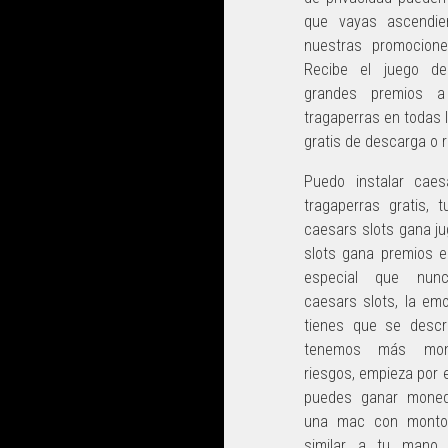
que vayas ascendie
nuestras promocione
Recibe el juego des
grandes premios a
tragaperras en todas 
gratis de descarga o r
Puedo instalar caes
tragaperras gratis, 
caesars slots gana j
slots gana premios en
especial que nun
caesars slots, la emo
tienes que se descr
tenemos más mon
riesgos, empieza por e
puedes ganar moned
una mac con monto
similar a tu mano.