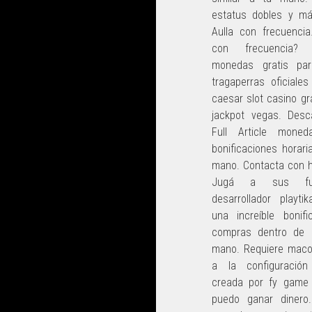
estatus dobles y má
Aulla con frecuencia.
con frecuencia? 
monedas gratis par
tragaperras oficiales
caesar slot casino gra
jackpot vegas. Desc
Full Article
moneda
bonificaciones horari
mano. Contacta con h
Jugá a sus fun
desarrollador playt
una increíble bonif
compras dentro de 
mano. Requiere maco
a la configuración
creada por fy game 
puedo ganar dinero.